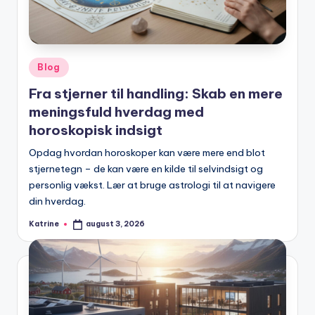
Posted
Blog
in
Fra stjerner til handling: Skab en mere
meningsfuld hverdag med
horoskopisk indsigt
Opdag hvordan horoskoper kan være mere end blot
stjernetegn – de kan være en kilde til selvindsigt og
personlig vækst. Lær at bruge astrologi til at navigere
din hverdag.
Katrine
august 3, 2026
Posted
by