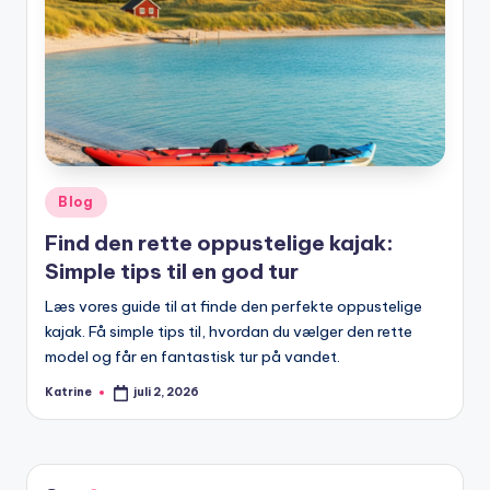
Posted
Blog
in
Find den rette oppustelige kajak:
Simple tips til en god tur
Læs vores guide til at finde den perfekte oppustelige
kajak. Få simple tips til, hvordan du vælger den rette
model og får en fantastisk tur på vandet.
Katrine
juli 2, 2026
Posted
by