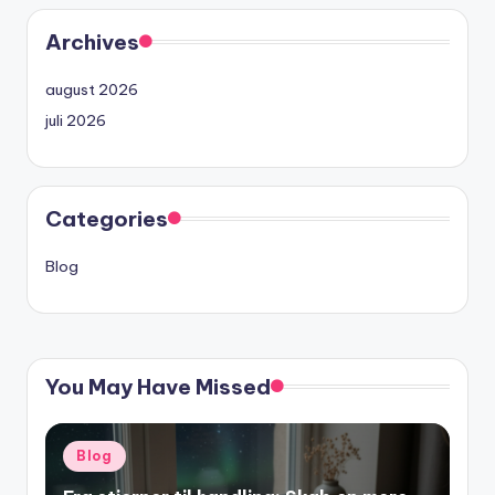
Archives
august 2026
juli 2026
Categories
Blog
You May Have Missed
Posted
Blog
in