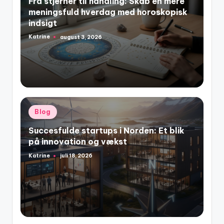
Fra stjerner til handling: Skab en mere
meningsfuld hverdag med horoskopisk
indsigt
Katrine
august 3, 2026
Posted
by
Posted
Blog
in
Succesfulde startups i Norden: Et blik
på innovation og vækst
Katrine
juli 18, 2026
Posted
by