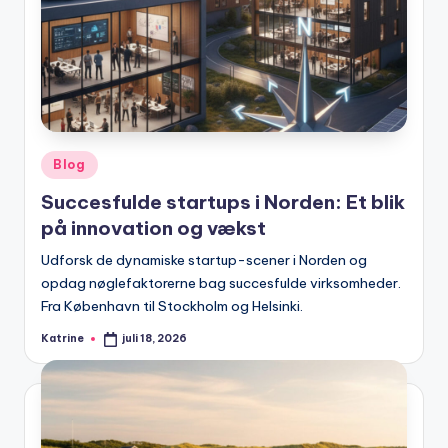
Posted
Blog
in
Succesfulde startups i Norden: Et blik
på innovation og vækst
Udforsk de dynamiske startup-scener i Norden og
opdag nøglefaktorerne bag succesfulde virksomheder.
Fra København til Stockholm og Helsinki.
Katrine
juli 18, 2026
Posted
by